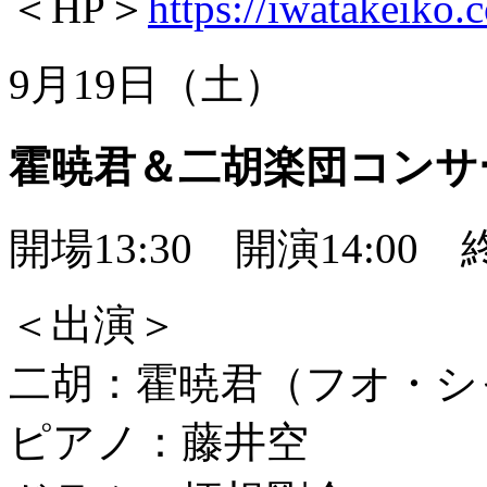
＜HP＞
https://iwatakeiko.
9月19日（土）
霍暁君＆二胡楽団コンサート
開場13:30 開演14:00 終
＜出演＞
二胡：霍暁君（フオ・シ
ピアノ：藤井空