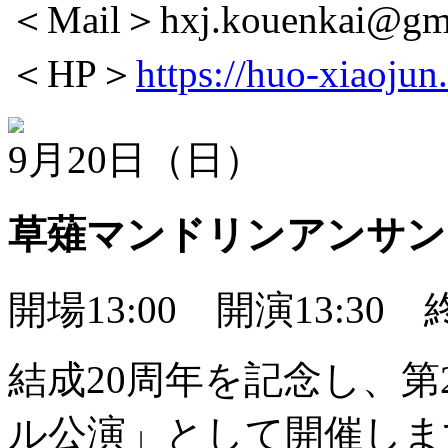
＜Mail＞hxj.kouenkai@gma
＜HP＞
https://huo-xiaoju
9月20日（日）
草薙マンドリンアンサン
開場13:00 開演13:30 終
結成20周年を記念し、第
ル公演」として開催しま