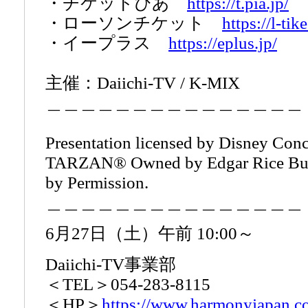
・チケットぴあ
https://t.pia.jp/
・ローソンチケット
https://l-tik
・イープラス
https://eplus.jp/
主催：Daiichi-TV / K-MIX
＿＿＿＿＿＿＿＿＿＿＿＿＿＿＿
Presentation licensed by Disney Con
TARZAN® Owned by Edgar Rice Burr
by Permission.
＿＿＿＿＿＿＿＿＿＿＿＿＿＿＿
6月27日（土）午前 10:00～
Daiichi‐TV事業部
＜TEL＞054-283-8115
＜HP＞
https://www.harmonyjapan.c