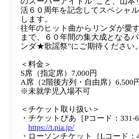
のスーパーアイドル”こと、山本
活６０周年を記念してスペシャ
します。
往年のヒット曲からリンダが愛
まで、６０年間の集大成となるパ
ンダ★歌謡祭”にご期待ください
＜料金＞
S席（指定席）7,000円
A席（2階後方列・自由席）6,500
※未就学児入場不可
＜チケット取り扱い＞
・チケットぴあ［Pコード：331-6
https://t.pia.jp/
・ローソンチケット［Lコード：42