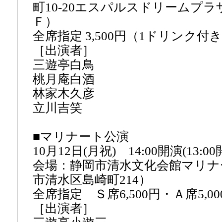
町10-20エスパルスドリームプラ
Ｆ）
全席指定 3,500円（1ドリンク付
［出演者］
三遊亭白鳥
桃月庵白酒
林家木久彦
立川吉笑
■マリナート公演
10月12日(月祝) 14:00開演(13:00
会場：静岡市清水文化会館マリナ
市清水区島崎町214）
全席指定 Ｓ席6,500円・Ａ席5,00
［出演者］