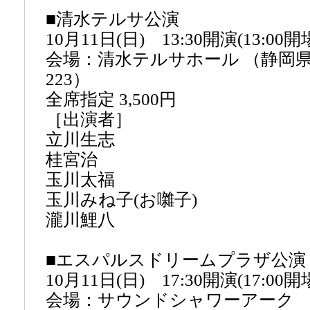
■清水テルサ公演
10月11日(日) 13:30開演(13:00開
会場：清水テルサホール （静岡
223）
全席指定 3,500円
［出演者］
立川生志
桂宮治
玉川太福
玉川みね子(お囃子)
瀧川鯉八
■エスパルスドリームプラザ公
10月11日(日) 17:30開演(17:00
会場：サウンドシャワーアーク 