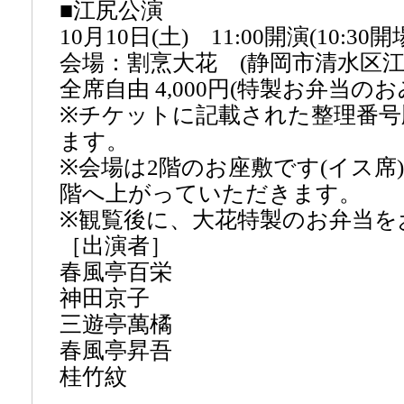
■江尻公演
10月10日(土) 11:00開演(10:30開
会場：割烹大花 (静岡市清水区江尻東
全席自由 4,000円(特製お弁当の
※チケットに記載された整理番号
ます。
※会場は2階のお座敷です(イス席
階へ上がっていただきます。
※観覧後に、大花特製のお弁当を
［出演者］
春風亭百栄
神田京子
三遊亭萬橘
春風亭昇吾
桂竹紋