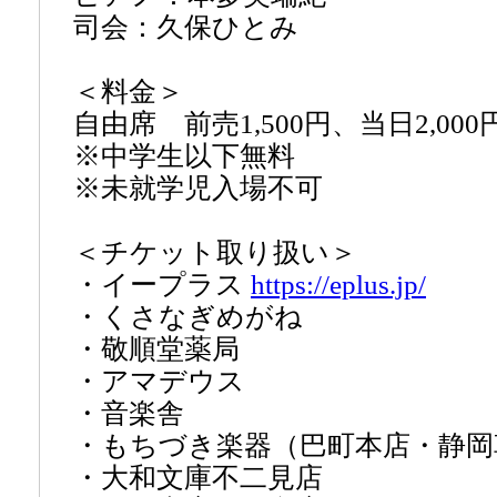
司会：久保ひとみ
＜料金＞
自由席 前売1,500円、当日2,000
※中学生以下無料
※未就学児入場不可
＜チケット取り扱い＞
・イープラス
https://eplus.jp/
・くさなぎめがね
・敬順堂薬局
・アマデウス
・音楽舎
・もちづき楽器（巴町本店・静岡
・大和文庫不二見店